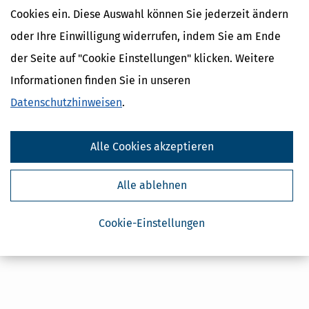
Cookies ein. Diese Auswahl können Sie jederzeit ändern
oder Ihre Einwilligung widerrufen, indem Sie am Ende
Kostenlose Steuertipps & News
der Seite auf "Cookie Einstellungen" klicken. Weitere
Absenden
Informationen finden Sie in unseren
Steuertipps
Datenschutzhinweisen
.
Steuertipps Selbstständige
Geldtipps
Ja, ich möchte die kostenlosen Newsletter
Alle Cookies akzeptieren
von Steuertipps abonnieren. Die
Datenschutzhinweise
habe ich gelesen.
Meine Einwilligung kann ich jederzeit durch
Abbestellung des Newsletters widerrufen.
Alle ablehnen
Cookie-Einstellungen