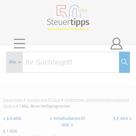

Steuertipps
Gesetze und Erlasse
Allgemeines Gleichbehandlungsgesetz
(AGG)
§ 7 AGG, Benachteiligungsverbot
« § 6 AGG
« Inhaltsübersicht
§ 8 AGG »
AGG »
§ 7 AGG