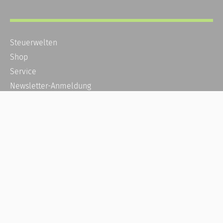
Steuerwelten
Shop
Service
Newsletter-Anmeldung
Alle News
Steuererklärung Online
Referenz
Über uns
Kontakt
Karriere
Häufige Fragen / FAQ
Kundenkonto