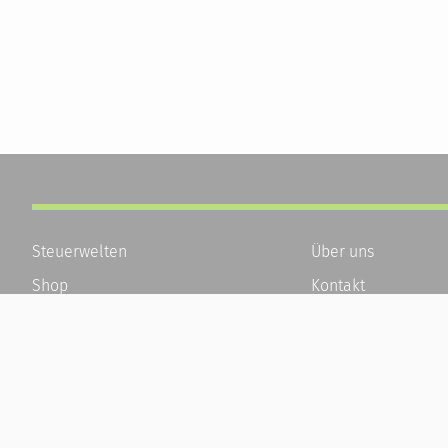
Steuerwelten
Über uns
Shop
Kontakt
Service
Karriere
Newsletter-Anmeldung
Häufige Fragen / F
Alle News
Kundenkonto
Steuererklärung Online
Kundenservice und