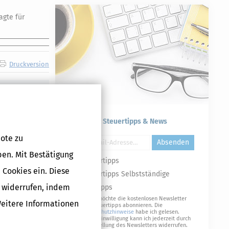
agte für
Druckversion
Kostenlose Steuertipps & News
ote zu
Absenden
ben. Mit Bestätigung
Steuertipps
 Cookies ein. Diese
Steuertipps Selbstständige
g widerrufen, indem
Geldtipps
Ja, ich möchte die kostenlosen Newsletter
Weitere Informationen
von Steuertipps abonnieren. Die
Datenschutzhinweise
habe ich gelesen.
Meine Einwilligung kann ich jederzeit durch
Abbestellung des Newsletters widerrufen.