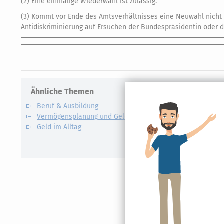
(2) Eine einmalige Wiederwahl ist zulässig.
(3) Kommt vor Ende des Amtsverhältnisses eine Neuwahl nicht 
Antidiskriminierung auf Ersuchen der Bundespräsidentin oder 
Ähnliche Themen
Verwandte
Beruf & Ausbildung
Mindestl
Vermögensplanung und Geldanlage
Abfindung
Geld im Alltag
Abschlags
Anwesenh
Apotheke