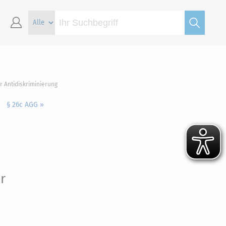
 Antidiskriminierung
§ 26c AGG »
r