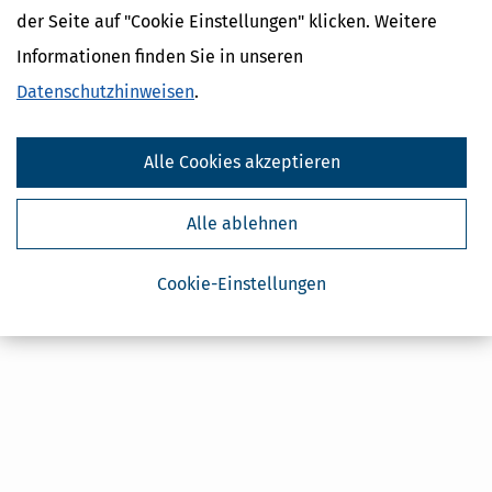
der Seite auf "Cookie Einstellungen" klicken. Weitere
Steuertipps Selbstständige
Informationen finden Sie in unseren
Geldtipps
Ja, ich möchte die kostenlosen Newsletter
Datenschutzhinweisen
.
von Steuertipps abonnieren. Die
Datenschutzhinweise
habe ich gelesen.
Meine Einwilligung kann ich jederzeit durch
Abbestellung des Newsletters widerrufen.
Alle Cookies akzeptieren
Alle ablehnen
Cookie-Einstellungen