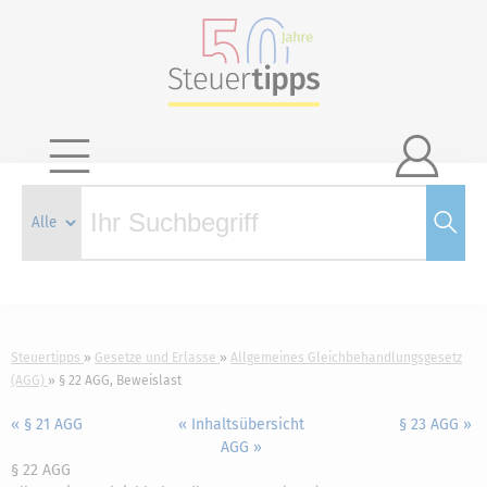

Steuertipps
Gesetze und Erlasse
Allgemeines Gleichbehandlungsgesetz
(AGG)
§ 22 AGG, Beweislast
« § 21 AGG
« Inhaltsübersicht
§ 23 AGG »
AGG »
§ 22 AGG