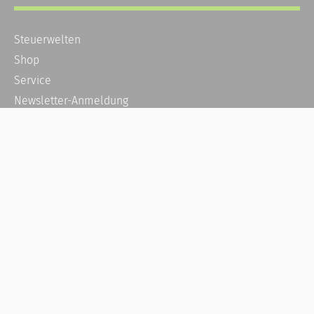
Steuerwelten
Shop
Service
Newsletter-Anmeldung
Alle News
Steuererklärung Online
Referenz
Über uns
Kontakt
Karriere
Häufige Fragen / FAQ
Kundenkonto
Kundenservice und Support