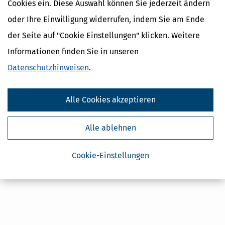
Cookies ein. Diese Auswahl können Sie jederzeit ändern
Kostenlose Steuertipps & News
oder Ihre Einwilligung widerrufen, indem Sie am Ende
Absenden
der Seite auf "Cookie Einstellungen" klicken. Weitere
Steuertipps
Informationen finden Sie in unseren
Steuertipps Selbstständige
Datenschutzhinweisen
.
Geldtipps
Ja, ich möchte die kostenlosen Newsletter
von Steuertipps abonnieren. Die
Alle Cookies akzeptieren
Datenschutzhinweise
habe ich gelesen.
Meine Einwilligung kann ich jederzeit durch
Abbestellung des Newsletters widerrufen.
Alle ablehnen
Cookie-Einstellungen