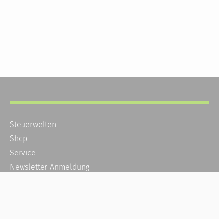
Steuerwelten
Shop
Service
Newsletter-Anmeldung
Alle News
Steuererklärung Online
Referenz