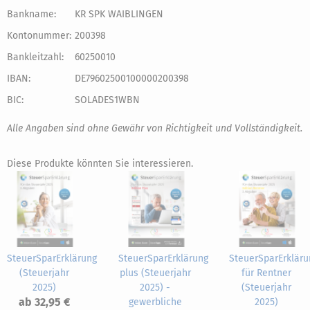
Bankname:
KR SPK WAIBLINGEN
Kontonummer:
200398
Bankleitzahl:
60250010
IBAN:
DE79602500100000200398
BIC:
SOLADES1WBN
Alle Angaben sind ohne Gewähr von Richtigkeit und Vollständigkeit.
Diese Produkte könnten Sie interessieren.
SteuerSparErklärung
SteuerSparErklärung
SteuerSparErkläru
(Steuerjahr
plus (Steuerjahr
für Rentner
2025)
2025) -
(Steuerjahr
ab 32,95 €
gewerbliche
2025)