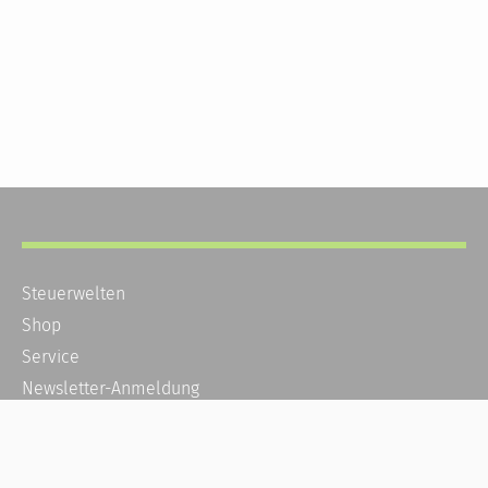
Steuerwelten
Shop
Service
Newsletter-Anmeldung
Alle News
Steuererklärung Online
Referenz