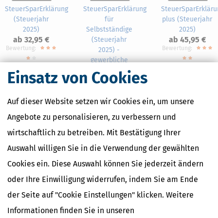
SteuerSparErklärung
SteuerSparErklärung
SteuerSparErkläru
(Steuerjahr
für
plus (Steuerjahr
2025)
Selbstständige
2025)
ab 32,95 €
ab 45,95 €
(Steuerjahr
Bewertung:
Bewertung:
2025) -
gewerbliche
Lizenz
Einsatz von Cookies
ab 369,95 €
Auf dieser Website setzen wir Cookies ein, um unsere
Angebote zu personalisieren, zu verbessern und
wirtschaftlich zu betreiben. Mit Bestätigung Ihrer
Nahe Finanzämter
Auswahl willigen Sie in die Verwendung der gewählten
Finanzamt Bremen
Cookies ein. Diese Auswahl können Sie jederzeit ändern
oder Ihre Einwilligung widerrufen, indem Sie am Ende
der Seite auf "Cookie Einstellungen" klicken. Weitere
Finanzamtsuche
Informationen finden Sie in unseren