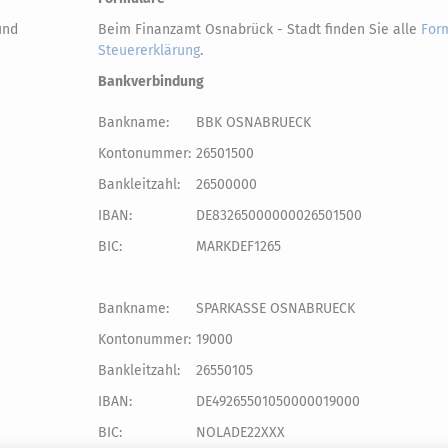
 und
Beim Finanzamt Osnabrück - Stadt finden Sie alle
Form
Steuererklärung
.
Bankverbindung
Bankname:
BBK OSNABRUECK
Kontonummer:
26501500
Bankleitzahl:
26500000
IBAN:
DE83265000000026501500
BIC:
MARKDEF1265
Bankname:
SPARKASSE OSNABRUECK
Kontonummer:
19000
Bankleitzahl:
26550105
IBAN:
DE49265501050000019000
BIC:
NOLADE22XXX