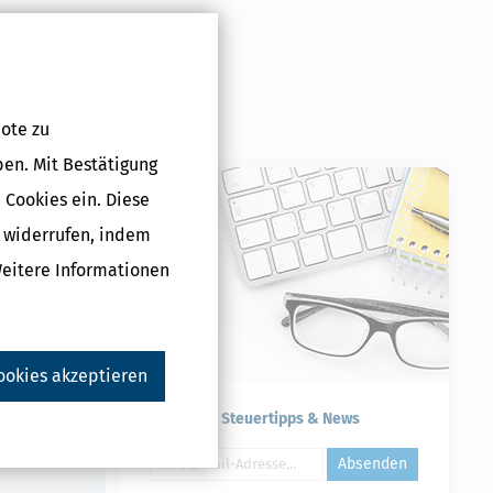
ote zu
ben. Mit Bestätigung
 Cookies ein. Diese
g widerrufen, indem
lus (Steuerjahr
Weitere Informationen
5 €
ookies akzeptieren
Druckversion
Kostenlose Steuertipps & News
Absenden