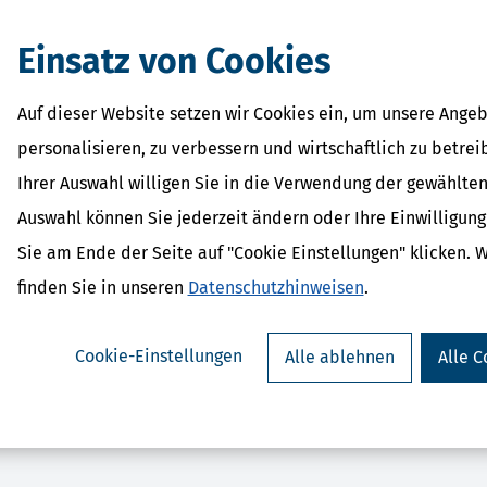
eit.
Einsatz von Cookies
Auf dieser Website setzen wir Cookies ein, um unsere Angeb
personalisieren, zu verbessern und wirtschaftlich zu betrei
Ihrer Auswahl willigen Sie in die Verwendung der gewählten
Auswahl können Sie jederzeit ändern oder Ihre Einwilligun
parErklärung plus (Steuerjahr
SteuerSparErklärun
Sie am Ende der Seite auf "Cookie Einstellungen" klicken. 
25) - gewerbliche Lizenz
2025)
ab 289,95 €
ab 34,95
finden Sie in unseren
Datenschutzhinweisen
.
Bewertung:
Cookie-Einstellungen
Alle ablehnen
Alle C