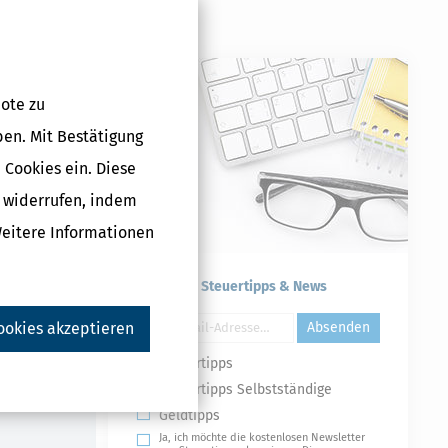
ote zu
ben. Mit Bestätigung
 Cookies ein. Diese
g widerrufen, indem
g (Steuerjahr
Weitere Informationen
 €
Kostenlose Steuertipps & News
ookies akzeptieren
Absenden
Druckversion
Steuertipps
Steuertipps Selbstständige
Geldtipps
Ja, ich möchte die kostenlosen Newsletter