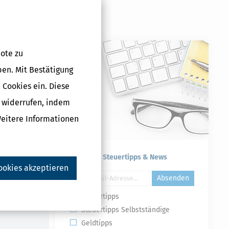
ote zu
ben. Mit Bestätigung
 Cookies ein. Diese
g widerrufen, indem
lus (Steuerjahr
Weitere Informationen
che Lizenz
5 €
Kostenlose Steuertipps & News
ookies akzeptieren
Absenden
Druckversion
Steuertipps
Steuertipps Selbstständige
Geldtipps