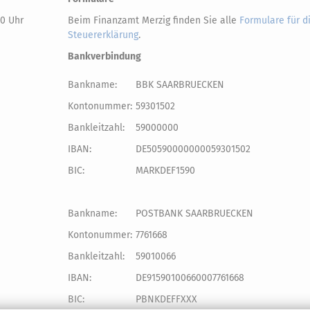
00 Uhr
Beim Finanzamt Merzig finden Sie alle
Formulare für d
Steuererklärung
.
Bankverbindung
Bankname:
BBK SAARBRUECKEN
Kontonummer:
59301502
Bankleitzahl:
59000000
IBAN:
DE50590000000059301502
BIC:
MARKDEF1590
Bankname:
POSTBANK SAARBRUECKEN
Kontonummer:
7761668
Bankleitzahl:
59010066
IBAN:
DE91590100660007761668
BIC:
PBNKDEFFXXX