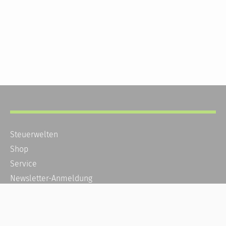
Steuerwelten
Shop
Service
Newsletter-Anmeldung
Alle News
Steuererklärung Online
Referenz