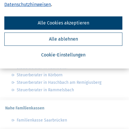
Datenschutzhinweisen
.
Finanzamt - Infos
Finanzämter in Deutschland
Alle Cookies akzeptieren
Finanzämter in Rheinland-Pfalz
Alle ablehnen
Nahe Steuerberater
Cookie-Einstellungen
Steuerberater in Blaubach
Steuerberater in Ruthweiler
Steuerberater in Körborn
Steuerberater in Haschbach am Remigiusberg
Steuerberater in Rammelsbach
Nahe Familienkassen
Familienkasse Saarbrücken