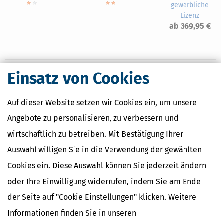
gewerbliche
Lizenz
ab 369,95 €
Einsatz von Cookies
Nahe Finanzämter
Auf dieser Website setzen wir Cookies ein, um unsere
Finanzamt Homburg
Finanzamt Landstuhl
Angebote zu personalisieren, zu verbessern und
Finanzamt Merzig
wirtschaftlich zu betreiben. Mit Bestätigung Ihrer
Finanzamt Neunkirchen
Finanzamt Pirmasens
Auswahl willigen Sie in die Verwendung der gewählten
Cookies ein. Diese Auswahl können Sie jederzeit ändern
oder Ihre Einwilligung widerrufen, indem Sie am Ende
Finanzamtsuche
der Seite auf "Cookie Einstellungen" klicken. Weitere
Suchen
Informationen finden Sie in unseren