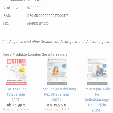
Kontonummer:
57001517
Bankleitzahl:
57000000
IBAN:
DE04570000000057001517
BIC:
MARKDEF1570
Alle Angaben sind ohne Gewähr von Richtigkeit und Vollständigkeit.
Diese Produkte könnten Sie interessieren.
BILD-Steuer
SteuerSparErklärung
SteuerSparErkläru
(Steuerjahr
flex (Steuerjahr
für
2025)
2025)
Selbstständige
ab 15,99 €
ab 35,95 €
(Steuerjahr
Bewertung:
Bewertung:
2025) -