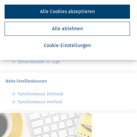
Finanzamt - Infos
Alle Cookies akzeptieren
Finanzämter in Deutschland
Finanzämter in Nordrhein-Westfalen
Alle ablehnen
Nahe Steuerberater
Cookie-Einstellungen
Steuerberater in Dörentrup
Steuerberater in Lage
Nahe Familienkassen
Familienkasse Detmold
Familienkasse Herford