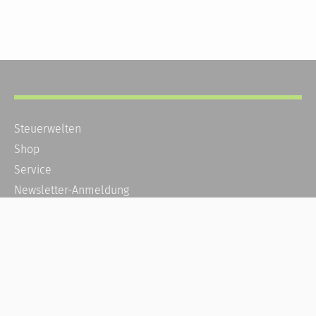
Steuerwelten
Shop
Service
Newsletter-Anmeldung
Alle News
Steuererklärung Online
Referenz
Über uns
Kontakt