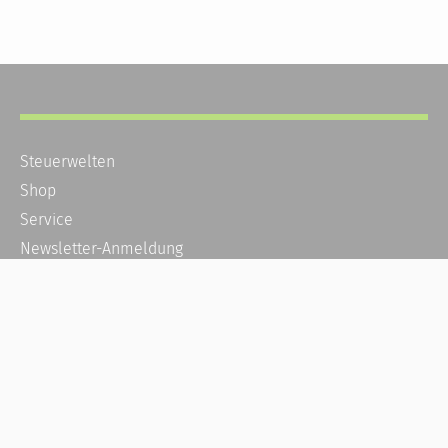
Steuerwelten
Shop
Service
Newsletter-Anmeldung
Alle News
Steuererklärung Online
Referenz
Über uns
Kontakt
Karriere