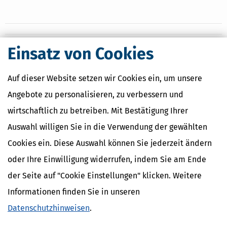
Einsatz von Cookies
Nahe Finanzämter
Auf dieser Website setzen wir Cookies ein, um unsere
Finanzamt Altenburg
Finanzamt Döbeln
Angebote zu personalisieren, zu verbessern und
Finanzamt Eilenburg
wirtschaftlich zu betreiben. Mit Bestätigung Ihrer
Finanzamt Grimma
Finanzamt Leipzig I
Auswahl willigen Sie in die Verwendung der gewählten
Cookies ein. Diese Auswahl können Sie jederzeit ändern
oder Ihre Einwilligung widerrufen, indem Sie am Ende
Finanzamtsuche
der Seite auf "Cookie Einstellungen" klicken. Weitere
Suchen
Informationen finden Sie in unseren
Datenschutzhinweisen
.
Finanzamt - Infos