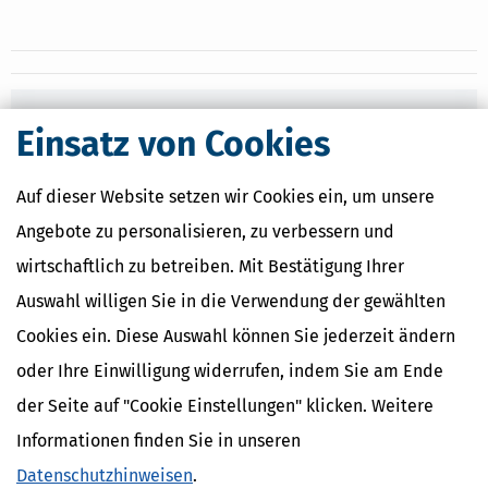
Nahe Finanzämter
Einsatz von Cookies
Finanzamt Altenburg
Finanzamt Döbeln
Auf dieser Website setzen wir Cookies ein, um unsere
Finanzamt Eilenburg
Angebote zu personalisieren, zu verbessern und
Finanzamt Leipzig I
Finanzamt Leipzig II
wirtschaftlich zu betreiben. Mit Bestätigung Ihrer
Auswahl willigen Sie in die Verwendung der gewählten
Cookies ein. Diese Auswahl können Sie jederzeit ändern
Finanzamtsuche
oder Ihre Einwilligung widerrufen, indem Sie am Ende
Suchen
der Seite auf "Cookie Einstellungen" klicken. Weitere
Informationen finden Sie in unseren
Finanzamt - Infos
Datenschutzhinweisen
.