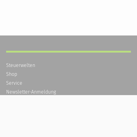
Steuerwelten
Shop
Service
Newsletter-Anmeldung
Alle News
Steuererklärung Online
Referenz
Über uns