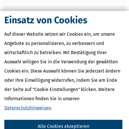
Nahe Finanzämter
Einsatz von Cookies
Finanzamt Frankfurt an der Oder
Finanzamt Strausberg
Auf dieser Website setzen wir Cookies ein, um unsere
Angebote zu personalisieren, zu verbessern und
wirtschaftlich zu betreiben. Mit Bestätigung Ihrer
Finanzamtsuche
Auswahl willigen Sie in die Verwendung der gewählten
Suchen
Cookies ein. Diese Auswahl können Sie jederzeit ändern
oder Ihre Einwilligung widerrufen, indem Sie am Ende
Finanzamt - Infos
der Seite auf "Cookie Einstellungen" klicken. Weitere
Informationen finden Sie in unseren
Finanzämter in Deutschland
Datenschutzhinweisen
.
Finanzämter in Brandenburg
Nahe Steuerberater
Alle Cookies akzeptieren