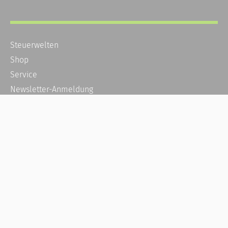
Steuerwelten
Shop
Service
Newsletter-Anmeldung
Alle News
Steuererklärung Online
Referenz
Über uns
Kontakt
Karriere
Häufige Fragen / FAQ
Kundenkonto