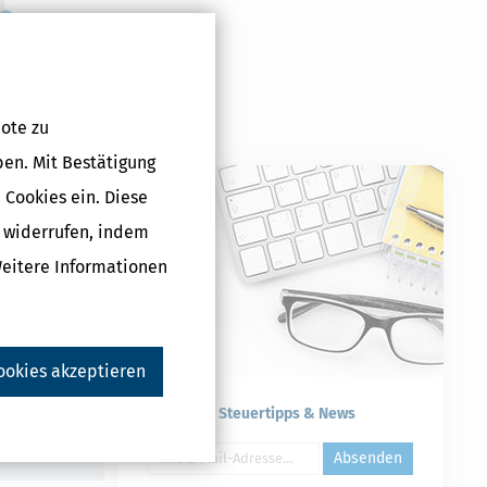
g (Steuerjahr
ote zu
ben. Mit Bestätigung
 €
 Cookies ein. Diese
g widerrufen, indem
Weitere Informationen
Druckversion
ookies akzeptieren
Kostenlose Steuertipps & News
Absenden