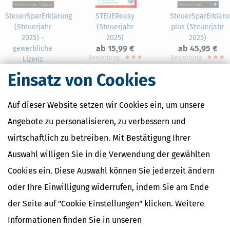
SteuerSparErklärung
STEUEReasy
SteuerSparErkläru
(Steuerjahr
(Steuerjahr
plus (Steuerjahr
2025) -
2025)
2025)
ab 15,99 €
ab 45,95 €
gewerbliche
Bewertung:
Bewertung:
Lizenz
ab 199,95 €
Einsatz von Cookies
Auf dieser Website setzen wir Cookies ein, um unsere
Angebote zu personalisieren, zu verbessern und
Nahe Finanzämter
wirtschaftlich zu betreiben. Mit Bestätigung Ihrer
Auswahl willigen Sie in die Verwendung der gewählten
Finanzamt Aachen-Kreis
Finanzamt Düren
Cookies ein. Diese Auswahl können Sie jederzeit ändern
Finanzamt Geilenkirchen
oder Ihre Einwilligung widerrufen, indem Sie am Ende
Finanzamt Jülich
der Seite auf "Cookie Einstellungen" klicken. Weitere
Informationen finden Sie in unseren