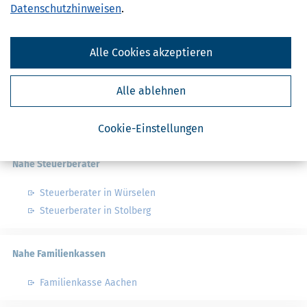
Finanzamtsuche
Datenschutzhinweisen
.
Suchen
Alle Cookies akzeptieren
Finanzamt - Infos
Alle ablehnen
Finanzämter in Deutschland
Finanzämter in Nordrhein-Westfalen
Cookie-Einstellungen
Nahe Steuerberater
Steuerberater in Würselen
Steuerberater in Stolberg
Nahe Familienkassen
Familienkasse Aachen