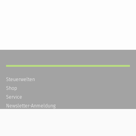
Steuerwelten
Shop
Service
Newsletter-Anmeldung
Alle News
Steuererklärung Online
Referenz