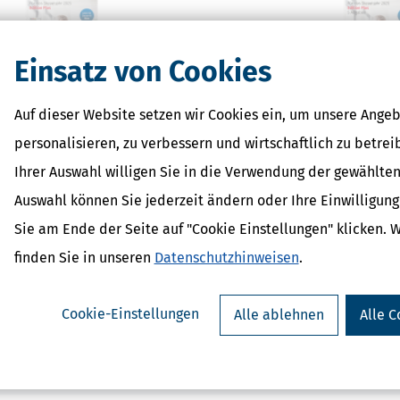
Einsatz von Cookies
parErklärung plus (Steuerjahr
SteuerSparErklärung p
Auf dieser Website setzen wir Cookies ein, um unsere Angeb
25) - gewerbliche Lizenz
2025)
ab 289,95 €
ab 45,9
personalisieren, zu verbessern und wirtschaftlich zu betrei
Bewertung:
Ihrer Auswahl willigen Sie in die Verwendung der gewählten
Auswahl können Sie jederzeit ändern oder Ihre Einwilligun
Sie am Ende der Seite auf "Cookie Einstellungen" klicken. 
finden Sie in unseren
Datenschutzhinweisen
.
Cookie-Einstellungen
Alle ablehnen
Alle C