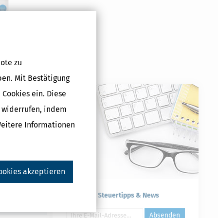
lus (Steuerjahr
ote zu
5 €
ben. Mit Bestätigung
 Cookies ein. Diese
g widerrufen, indem
Weitere Informationen
Druckversion
ookies akzeptieren
Kostenlose Steuertipps & News
Absenden