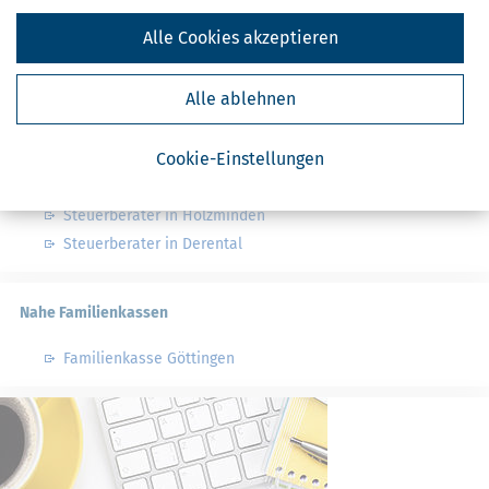
Finanzämter in Deutschland
Alle Cookies akzeptieren
Finanzämter in Nordrhein-Westfalen
Alle ablehnen
Nahe Steuerberater
Cookie-Einstellungen
Steuerberater in Boffzen
Steuerberater in Fürstenberg
Steuerberater in Holzminden
Steuerberater in Derental
Nahe Familienkassen
Familienkasse Göttingen