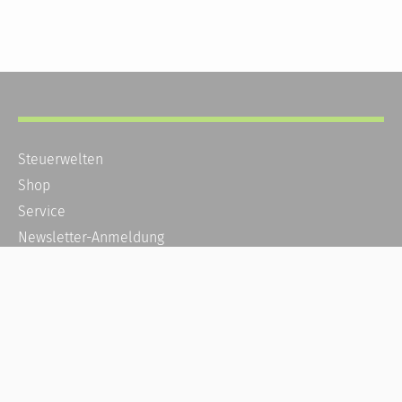
Steuerwelten
Shop
Service
Newsletter-Anmeldung
Alle News
Steuererklärung Online
Referenz
Über uns
Kontakt