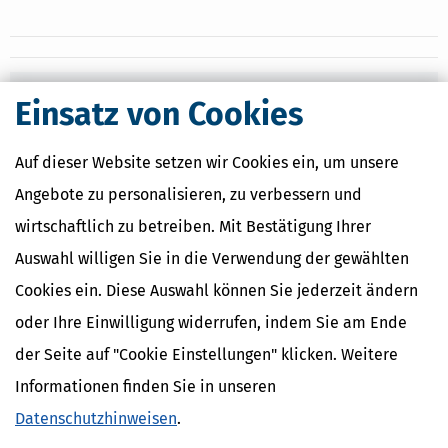
Nahe Finanzämter
Einsatz von Cookies
Finanzamt Bad Gandersheim
Auf dieser Website setzen wir Cookies ein, um unsere
Finanzamt Eschwege
Finanzamt Göttingen
Angebote zu personalisieren, zu verbessern und
Finanzamt Herzberg am Harz
wirtschaftlich zu betreiben. Mit Bestätigung Ihrer
Finanzamt Holzminden
Auswahl willigen Sie in die Verwendung der gewählten
Cookies ein. Diese Auswahl können Sie jederzeit ändern
Finanzamtsuche
oder Ihre Einwilligung widerrufen, indem Sie am Ende
der Seite auf "Cookie Einstellungen" klicken. Weitere
Suchen
Informationen finden Sie in unseren
Datenschutzhinweisen
.
Finanzamt - Infos