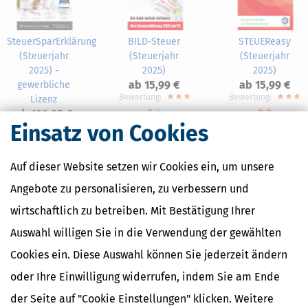
SteuerSparErklärung
BILD-Steuer
STEUEReasy
(Steuerjahr
(Steuerjahr
(Steuerjahr
2025) -
2025)
2025)
ab 15,99 €
ab 15,99 €
gewerbliche
Bewertung:
Bewertung:
Lizenz
ab 199,95 €
Einsatz von Cookies
Auf dieser Website setzen wir Cookies ein, um unsere
Angebote zu personalisieren, zu verbessern und
Nahe Finanzämter
wirtschaftlich zu betreiben. Mit Bestätigung Ihrer
Finanzamt Bad Gandersheim
Auswahl willigen Sie in die Verwendung der gewählten
Finanzamt Eschwege
Cookies ein. Diese Auswahl können Sie jederzeit ändern
Finanzamt Herzberg am Harz
Finanzamt Holzminden
oder Ihre Einwilligung widerrufen, indem Sie am Ende
Finanzamt Höxter
der Seite auf "Cookie Einstellungen" klicken. Weitere