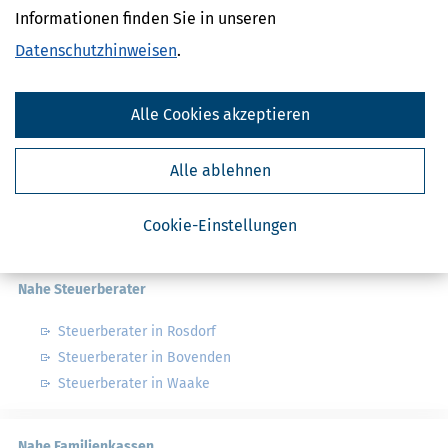
Informationen finden Sie in unseren
Datenschutzhinweisen
.
Finanzamtsuche
Suchen
Alle Cookies akzeptieren
Finanzamt - Infos
Alle ablehnen
Finanzämter in Deutschland
Cookie-Einstellungen
Finanzämter in Niedersachsen
Nahe Steuerberater
Steuerberater in Rosdorf
Steuerberater in Bovenden
Steuerberater in Waake
Nahe Familienkassen