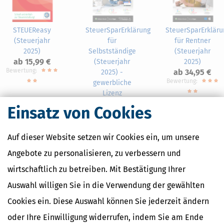
STEUEReasy
SteuerSparErklärung
SteuerSparErkläru
(Steuerjahr
für
für Rentner
2025)
Selbstständige
(Steuerjahr
ab 15,99 €
(Steuerjahr
2025)
Bewertung:
ab 34,95 €
2025) -
Bewertung:
gewerbliche
Lizenz
ab 369,95 €
Einsatz von Cookies
Auf dieser Website setzen wir Cookies ein, um unsere
Angebote zu personalisieren, zu verbessern und
Nahe Finanzämter
wirtschaftlich zu betreiben. Mit Bestätigung Ihrer
Finanzamt Hannover-Land II
Auswahl willigen Sie in die Verwendung der gewählten
Finanzamt Hannover-Mitte
Cookies ein. Diese Auswahl können Sie jederzeit ändern
Finanzamt Hannover-Nord
Finanzamt Hannover-Süd
oder Ihre Einwilligung widerrufen, indem Sie am Ende