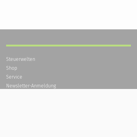
Steuerwelten
Shop
Service
Newsletter-Anmeldung
Alle News
Steuererklärung Online
Referenz
Über uns
Kontakt