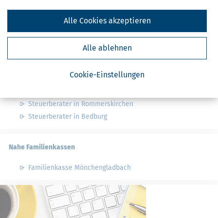
Finanzamt - Infos
Alle Cookies akzeptieren
Finanzämter in Deutschland
Finanzämter in Nordrhein-Westfalen
Alle ablehnen
Nahe Steuerberater
Cookie-Einstellungen
Steuerberater in Jüchen
Steuerberater in Rommerskirchen
Steuerberater in Bedburg
Nahe Familienkassen
Familienkasse Mönchengladbach