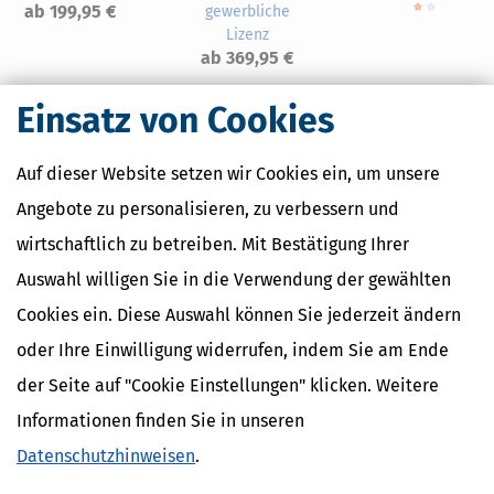
ab 199,95 €
gewerbliche
Lizenz
ab 369,95 €
Einsatz von Cookies
Auf dieser Website setzen wir Cookies ein, um unsere
Nahe Finanzämter
Angebote zu personalisieren, zu verbessern und
Finanzamt Grevenbroich
wirtschaftlich zu betreiben. Mit Bestätigung Ihrer
Finanzamt Mönchengladbach
Finanzamt Neuss
Auswahl willigen Sie in die Verwendung der gewählten
Finanzamt Viersen
Cookies ein. Diese Auswahl können Sie jederzeit ändern
oder Ihre Einwilligung widerrufen, indem Sie am Ende
der Seite auf "Cookie Einstellungen" klicken. Weitere
Finanzamtsuche
Informationen finden Sie in unseren
Suchen
Datenschutzhinweisen
.