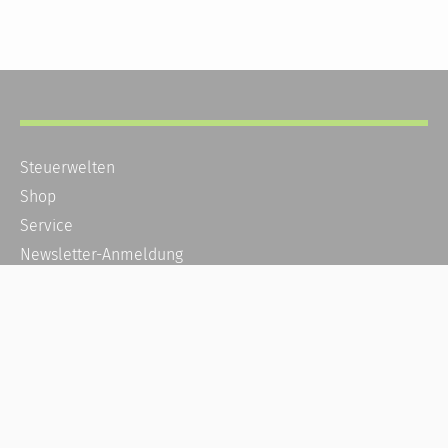
Steuerwelten
Shop
Service
Newsletter-Anmeldung
Alle News
Steuererklärung Online
Referenz
Über uns
Kontakt
Karriere