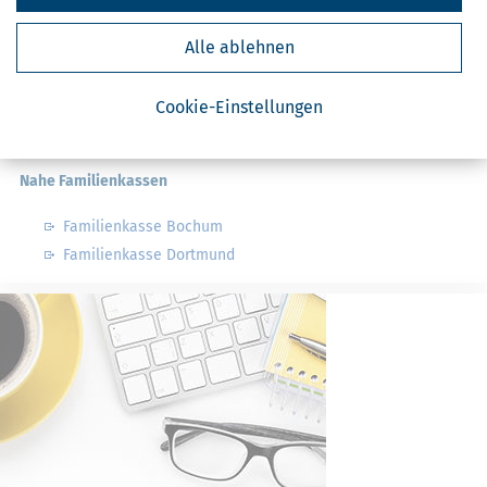
Finanzamt - Infos
Alle ablehnen
Finanzämter in Deutschland
Cookie-Einstellungen
Finanzämter in Nordrhein-Westfalen
Nahe Familienkassen
Familienkasse Bochum
Familienkasse Dortmund