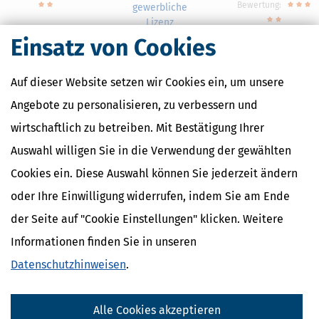
Bewertung:
gewerbliche
Lizenz
ab 369,95 €
Einsatz von Cookies
Auf dieser Website setzen wir Cookies ein, um unsere
Angebote zu personalisieren, zu verbessern und
Nahe Finanzämter
wirtschaftlich zu betreiben. Mit Bestätigung Ihrer
Finanzamt Bochum-Mitte
Auswahl willigen Sie in die Verwendung der gewählten
Finanzamt Bochum-Süd
Cookies ein. Diese Auswahl können Sie jederzeit ändern
Finanzamt Dortmund-Hörde
Finanzamt Dortmund-Ost
oder Ihre Einwilligung widerrufen, indem Sie am Ende
Finanzamt Dortmund-Unna
der Seite auf "Cookie Einstellungen" klicken. Weitere
Informationen finden Sie in unseren
Datenschutzhinweisen
.
Finanzamtsuche
Suchen
Alle Cookies akzeptieren