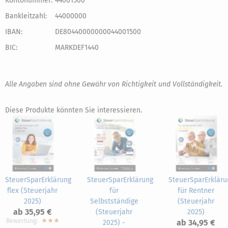
Kontonummer:
44001500
Bankleitzahl:
44000000
IBAN:
DE80440000000044001500
BIC:
MARKDEF1440
Alle Angaben sind ohne Gewähr von Richtigkeit und Vollständigkeit.
Diese Produkte könnten Sie interessieren.
SteuerSparErklärung
SteuerSparErklärung
SteuerSparErkläru
flex (Steuerjahr
für
für Rentner
2025)
Selbstständige
(Steuerjahr
ab 35,95 €
(Steuerjahr
2025)
Bewertung:
ab 34,95 €
2025) -