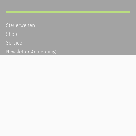
Steuerwelten
Shop
Service
Newsletter-Anmeldung
Alle News
Steuererklärung Online
Referenz
Über uns
Kontakt
Karriere
Häufige Fragen / FAQ
Kundenkonto
Kundenservice und Support