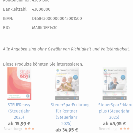
Kontonummer:
43001500
Bankleitzahl:
43000000
IBAN:
DE58430000000043001500
BIC:
MARKDEF1430
Alle Angaben sind ohne Gewähr von Richtigkeit und Vollständigkeit.
Diese Produkte könnten Sie interessieren.
STEUEReasy
SteuerSparErklärung
SteuerSparErkläru
(Steuerjahr
für Rentner
plus (Steuerjahr
2025)
(Steuerjahr
2025)
ab 15,99 €
ab 45,95 €
2025)
Bewertung:
Bewertung:
ab 34,95 €