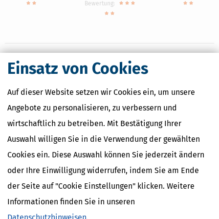
Bewertung:
Einsatz von Cookies
Nahe Finanzämter
Auf dieser Website setzen wir Cookies ein, um unsere
Finanzamt Bochum-Süd
Finanzamt Dortmund-Hörde
Angebote zu personalisieren, zu verbessern und
Finanzamt Dortmund-Ost
wirtschaftlich zu betreiben. Mit Bestätigung Ihrer
Finanzamt Dortmund-Unna
Finanzamt Dortmund-West
Auswahl willigen Sie in die Verwendung der gewählten
Cookies ein. Diese Auswahl können Sie jederzeit ändern
oder Ihre Einwilligung widerrufen, indem Sie am Ende
Finanzamtsuche
der Seite auf "Cookie Einstellungen" klicken. Weitere
Suchen
Informationen finden Sie in unseren
Datenschutzhinweisen
.