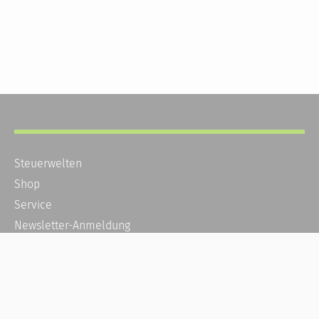
Steuerwelten
Shop
Service
Newsletter-Anmeldung
Alle News
Steuererklärung Online
Referenz
Über uns