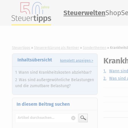
Steuerwelten
Shop
Se
Steuertipps
Steuererklärung als Rentner
Sonderthemen
Krankheits
Krankh
Inhaltsübersicht
komplett anzeigen >
1.
Wann sind
Wann sind Krankheitskosten abziehbar?
2.
Was sind 
Was sind außergewöhnliche Belastungen
und die zumutbare Belastung?
In diesem Beitrag suchen