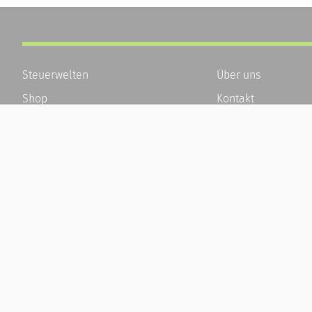
Steuerwelten
Über uns
Shop
Kontakt
Service
Karriere
Newsletter-Anmeldung
Häufige Fragen / F
Alle News
Kundenkonto
Steuererklärung Online
Kundenservice und
Referenz
Vertrag widerrufen