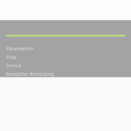
Steuerwelten
Shop
Service
Newsletter-Anmeldung
Alle News
Steuererklärung Online
Referenz
Über uns
Kontakt
Karriere