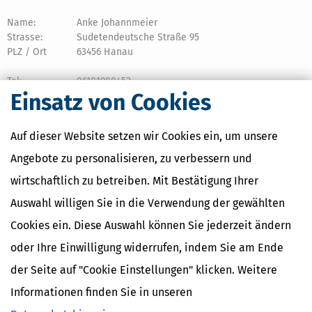
Name:
Anke Johannmeier
Strasse:
Sudetendeutsche Straße 95
PLZ / Ort
63456 Hanau
Tel:
06181988452
Einsatz von Cookies
Fax:
06181988457
E-Mail:
steuerberaterin@johannmeier.de oder
Kontaktformular
Auf dieser Website setzen wir Cookies ein, um unsere
Web:
www.johannmeier.de
Angebote zu personalisieren, zu verbessern und
wirtschaftlich zu betreiben. Mit Bestätigung Ihrer
Auswahl willigen Sie in die Verwendung der gewählten
Cookies ein. Diese Auswahl können Sie jederzeit ändern
oder Ihre Einwilligung widerrufen, indem Sie am Ende
der Seite auf "Cookie Einstellungen" klicken. Weitere
Informationen finden Sie in unseren