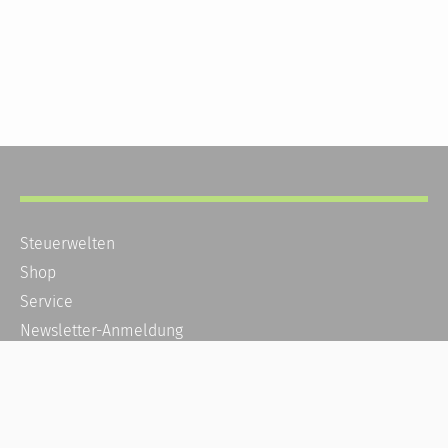
Steuerwelten
Shop
Service
Newsletter-Anmeldung
Alle News
Steuererklärung Online
Referenz