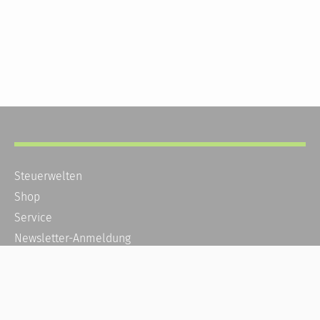
Steuerwelten
Shop
Service
Newsletter-Anmeldung
Alle News
Steuererklärung Online
Referenz