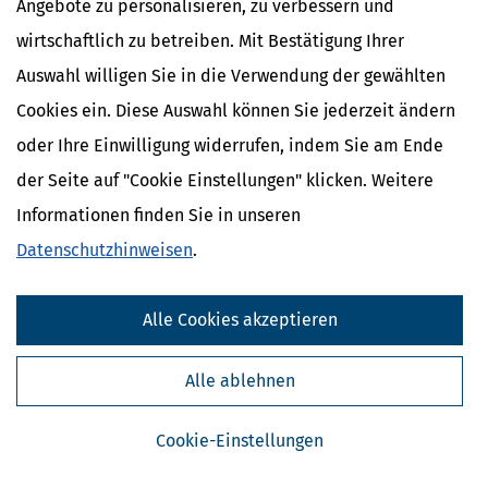
Angebote zu personalisieren, zu verbessern und
Tel:
066197150
Fax:
0661971524
wirtschaftlich zu betreiben. Mit Bestätigung Ihrer
E-Mail:
info@heil-engel.de oder
Auswahl willigen Sie in die Verwendung der gewählten
Kontaktformular
Web:
www.heil-engel.de
Cookies ein. Diese Auswahl können Sie jederzeit ändern
oder Ihre Einwilligung widerrufen, indem Sie am Ende
Wir sprechen:
der Seite auf "Cookie Einstellungen" klicken. Weitere
Deutsch
Informationen finden Sie in unseren
Englisch
Datenschutzhinweisen
.
Alle Cookies akzeptieren
Alle ablehnen
Cookie-Einstellungen