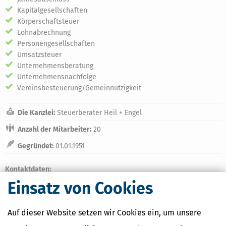
Kapitalgesellschaften
Körperschaftsteuer
Lohnabrechnung
Personengesellschaften
Umsatzsteuer
Unternehmensberatung
Unternehmensnachfolge
Vereinsbesteuerung/Gemeinnützigkeit
Die Kanzlei:
Steuerberater Heil + Engel
Anzahl der Mitarbeiter:
20
Gegründet:
01.01.1951
Kontaktdaten:
Einsatz von Cookies
Name:
Steuerberater Heil + Engel
Strasse:
Goethestraße 5
PLZ / Ort
36043 Fulda
Auf dieser Website setzen wir Cookies ein, um unsere