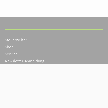
Steuerwelten
Shop
Service
Newsletter-Anmeldung
Alle News
Steuererklärung Online
Referenz
Über uns
Kontakt
Karriere