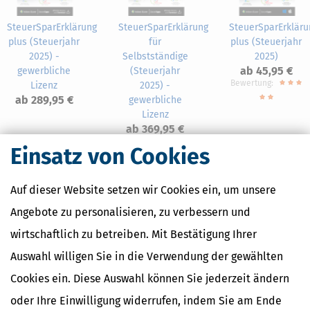
SteuerSparErklärung
SteuerSparErklärung
SteuerSparErkläru
plus (Steuerjahr
für
plus (Steuerjahr
2025) -
Selbstständige
2025)
ab 45,95 €
gewerbliche
(Steuerjahr
Bewertung:
Lizenz
2025) -
ab 289,95 €
gewerbliche
Lizenz
ab 369,95 €
Einsatz von Cookies
Auf dieser Website setzen wir Cookies ein, um unsere
Nahe Finanzämter
Angebote zu personalisieren, zu verbessern und
wirtschaftlich zu betreiben. Mit Bestätigung Ihrer
Finanzamt Aurich
Finanzamt Emden
Auswahl willigen Sie in die Verwendung der gewählten
Finanzamt Leer (Ostfriesland)
Cookies ein. Diese Auswahl können Sie jederzeit ändern
Finanzamt Norden
Finanzamt Nordenham
oder Ihre Einwilligung widerrufen, indem Sie am Ende