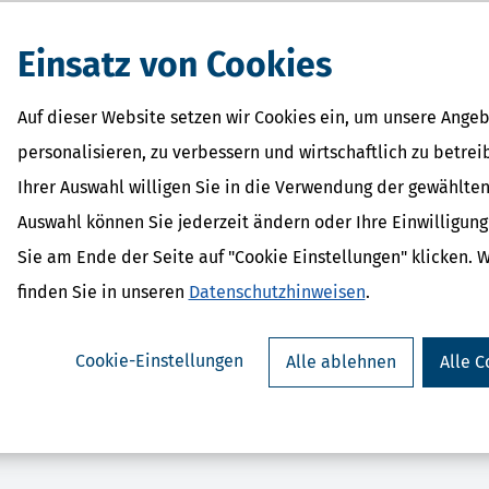
eit.
Einsatz von Cookies
Auf dieser Website setzen wir Cookies ein, um unsere Angeb
personalisieren, zu verbessern und wirtschaftlich zu betrei
Ihrer Auswahl willigen Sie in die Verwendung der gewählten
Auswahl können Sie jederzeit ändern oder Ihre Einwilligun
parErklärung plus (Steuerjahr
SteuerSparErkl
Sie am Ende der Seite auf "Cookie Einstellungen" klicken. 
25) - gewerbliche Lizenz
Selbstständige (Steu
ab 289,95 €
gewerbliche 
finden Sie in unseren
Datenschutzhinweisen
.
ab 369,9
Cookie-Einstellungen
Alle ablehnen
Alle C