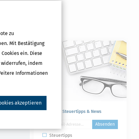
ote zu
ben. Mit Bestätigung
 Cookies ein. Diese
g widerrufen, indem
ärung für
Weitere Informationen
erjahr 2025) -
Lizenz
5 €
ookies akzeptieren
Druckversion
Kostenlose Steuertipps & News
Absenden
Steuertipps