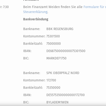
r: 7:30
Beim Finanzamt Weiden finden Sie alle
Formulare für 
Steuererklärung
.
Bankverbindung
Bankname:
BBK REGENSBURG
Kontonummer:
75301500
Bankleitzahl:
75000000
IBAN:
DE68750000000075301500
BIC:
MARKDEF1750
Bankname:
SPK OBERPFALZ NORD
Kontonummer:
172700
Bankleitzahl:
75350000
IBAN:
DE55753500000000172700
BIC:
BYLADEM1WEN