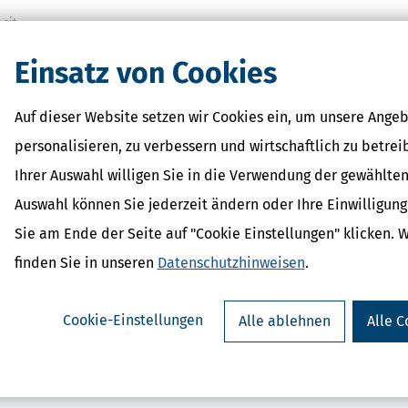
eit.
Einsatz von Cookies
Auf dieser Website setzen wir Cookies ein, um unsere Angeb
personalisieren, zu verbessern und wirtschaftlich zu betrei
Ihrer Auswahl willigen Sie in die Verwendung der gewählten
rSparErklärung für Rentner
SteuerSparErkl
Auswahl können Sie jederzeit ändern oder Ihre Einwilligun
(Steuerjahr 2025)
Selbstständige (Steu
ab 34,95 €
Sie am Ende der Seite auf "Cookie Einstellungen" klicken. 
gewerbliche 
Bewertung:
ab 369,9
finden Sie in unseren
Datenschutzhinweisen
.
Cookie-Einstellungen
Alle ablehnen
Alle C