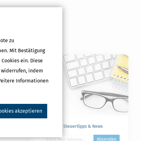
ote zu
ben. Mit Bestätigung
 Cookies ein. Diese
ärung für
g widerrufen, indem
erjahr 2025) -
Weitere Informationen
Lizenz
5 €
ookies akzeptieren
Druckversion
Kostenlose Steuertipps & News
Absenden