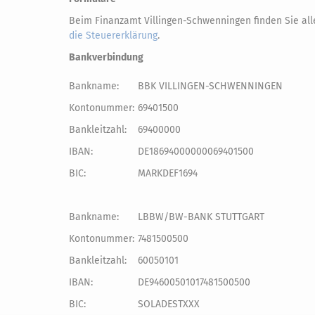
Beim Finanzamt Villingen-Schwenningen finden Sie al
die Steuererklärung
.
Bankverbindung
Bankname:
BBK VILLINGEN-SCHWENNINGEN
Kontonummer:
69401500
Bankleitzahl:
69400000
IBAN:
DE18694000000069401500
BIC:
MARKDEF1694
Bankname:
LBBW/BW-BANK STUTTGART
Kontonummer:
7481500500
Bankleitzahl:
60050101
IBAN:
DE94600501017481500500
BIC:
SOLADESTXXX