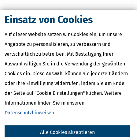
Einsatz von Cookies
Nahe Finanzämter
Finanzamt Ilmenau
Auf dieser Website setzen wir Cookies ein, um unsere
Angebote zu personalisieren, zu verbessern und
wirtschaftlich zu betreiben. Mit Bestätigung Ihrer
Finanzamtsuche
Auswahl willigen Sie in die Verwendung der gewählten
Suchen
Cookies ein. Diese Auswahl können Sie jederzeit ändern
oder Ihre Einwilligung widerrufen, indem Sie am Ende
Finanzamt - Infos
der Seite auf "Cookie Einstellungen" klicken. Weitere
Informationen finden Sie in unseren
Finanzämter in Deutschland
Finanzämter in Thüringen
Datenschutzhinweisen
.
Nahe Steuerberater
Alle Cookies akzeptieren