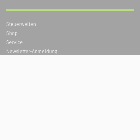
Steuerwelten
Shop
Service
Newsletter-Anmeldung
Alle News
Steuererklärung Online
Referenz
Über uns
Kontakt
Karriere
Häufige Fragen / FAQ
Kundenkonto
Kundenservice und Support