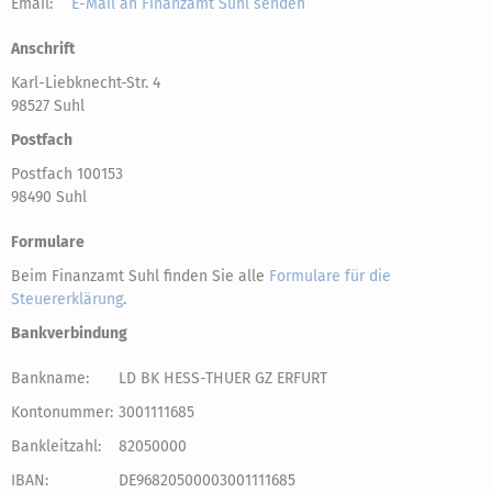
Email:
E-Mail an Finanzamt Suhl senden
Anschrift
Karl-Liebknecht-Str. 4
98527 Suhl
Postfach
Postfach 100153
98490 Suhl
Formulare
Beim Finanzamt Suhl finden Sie alle
Formulare für die
Steuererklärung
.
Bankverbindung
Bankname:
LD BK HESS-THUER GZ ERFURT
Kontonummer:
3001111685
Bankleitzahl:
82050000
IBAN:
DE96820500003001111685