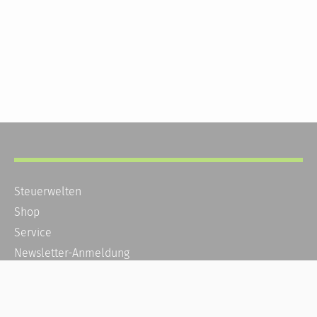
Steuerwelten
Shop
Service
Newsletter-Anmeldung
Alle News
Steuererklärung Online
Referenz