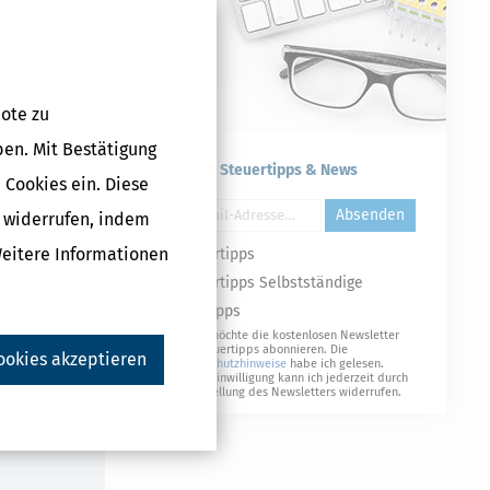
ote zu
ben. Mit Bestätigung
Kostenlose Steuertipps & News
 Cookies ein. Diese
Absenden
g widerrufen, indem
erjahr 2025)
Weitere Informationen
Steuertipps
 €
Steuertipps Selbstständige
Geldtipps
Ja, ich möchte die kostenlosen Newsletter
von Steuertipps abonnieren. Die
ookies akzeptieren
Datenschutzhinweise
habe ich gelesen.
Meine Einwilligung kann ich jederzeit durch
Druckversion
Abbestellung des Newsletters widerrufen.