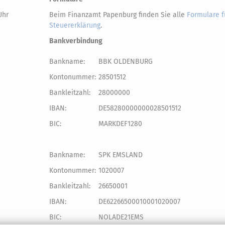
Uhr
Beim Finanzamt Papenburg finden Sie alle
Formulare f
Steuererklärung
.
Bankverbindung
Bankname:
BBK OLDENBURG
Kontonummer:
28501512
Bankleitzahl:
28000000
IBAN:
DE58280000000028501512
BIC:
MARKDEF1280
Bankname:
SPK EMSLAND
Kontonummer:
1020007
Bankleitzahl:
26650001
IBAN:
DE62266500010001020007
BIC:
NOLADE21EMS