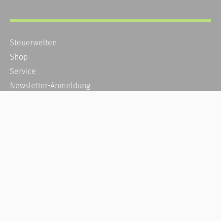
Steuerwelten
Shop
Service
Newsletter-Anmeldung
Alle News
Steuererklärung Online
Referenz
Über uns
Kontakt
Karriere
Häufige Fragen / FAQ
Kundenkonto