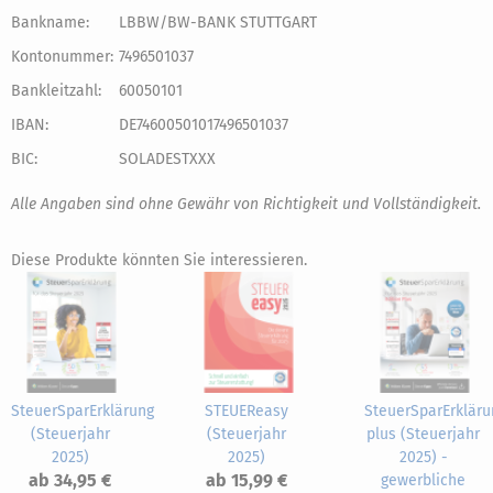
Bankname:
LBBW/BW-BANK STUTTGART
Kontonummer:
7496501037
Bankleitzahl:
60050101
IBAN:
DE74600501017496501037
BIC:
SOLADESTXXX
Alle Angaben sind ohne Gewähr von Richtigkeit und Vollständigkeit.
Diese Produkte könnten Sie interessieren.
SteuerSparErklärung
STEUEReasy
SteuerSparErkläru
(Steuerjahr
(Steuerjahr
plus (Steuerjahr
2025)
2025)
2025) -
ab 34,95 €
ab 15,99 €
gewerbliche