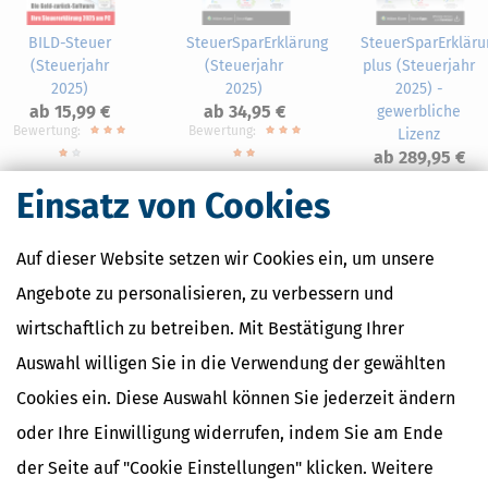
BILD-Steuer
SteuerSparErklärung
SteuerSparErkläru
(Steuerjahr
(Steuerjahr
plus (Steuerjahr
2025)
2025)
2025) -
ab 15,99 €
ab 34,95 €
gewerbliche
Bewertung:
Bewertung:
Lizenz
ab 289,95 €
Einsatz von Cookies
Auf dieser Website setzen wir Cookies ein, um unsere
Nahe Finanzämter
Angebote zu personalisieren, zu verbessern und
wirtschaftlich zu betreiben. Mit Bestätigung Ihrer
Finanzamt Kaufbeuren
Finanzamt Memmingen
Auswahl willigen Sie in die Verwendung der gewählten
Finanzamt Mindelheim
Cookies ein. Diese Auswahl können Sie jederzeit ändern
oder Ihre Einwilligung widerrufen, indem Sie am Ende
der Seite auf "Cookie Einstellungen" klicken. Weitere
Finanzamtsuche