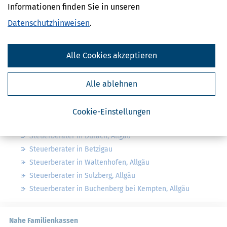
Informationen finden Sie in unseren
Suchen
Datenschutzhinweisen
.
Finanzamt - Infos
Alle Cookies akzeptieren
Finanzämter in Deutschland
Finanzämter in Bayern
Alle ablehnen
Cookie-Einstellungen
Nahe Steuerberater
Steuerberater in Durach, Allgäu
Steuerberater in Betzigau
Steuerberater in Waltenhofen, Allgäu
Steuerberater in Sulzberg, Allgäu
Steuerberater in Buchenberg bei Kempten, Allgäu
Nahe Familienkassen