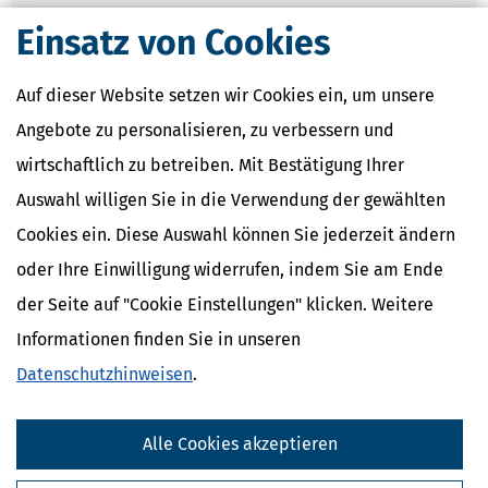
Nahe Finanzämter
Einsatz von Cookies
Finanzamt Bietigheim-Bissingen
Auf dieser Website setzen wir Cookies ein, um unsere
Finanzamt Crailsheim
Finanzamt Mosbach
Angebote zu personalisieren, zu verbessern und
Finanzamt Öhringen
wirtschaftlich zu betreiben. Mit Bestätigung Ihrer
Finanzamt Schwäbisch Hall
Auswahl willigen Sie in die Verwendung der gewählten
Cookies ein. Diese Auswahl können Sie jederzeit ändern
Finanzamtsuche
oder Ihre Einwilligung widerrufen, indem Sie am Ende
der Seite auf "Cookie Einstellungen" klicken. Weitere
Suchen
Informationen finden Sie in unseren
Datenschutzhinweisen
.
Finanzamt - Infos
Finanzämter in Deutschland
Alle Cookies akzeptieren
Finanzämter in Baden-Württemberg