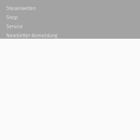
Steuerwelten
Shop
Service
Newsletter-Anmeldung
Alle News
Steuererklärung Online
Referenz
Über uns
Kontakt
Karriere
Häufige Fragen / FAQ
Kundenkonto
Kundenservice und Support
Vertrag widerrufen