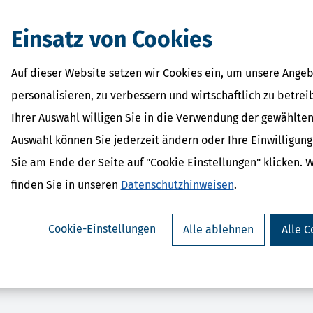
eit.
Einsatz von Cookies
Auf dieser Website setzen wir Cookies ein, um unsere Angeb
personalisieren, zu verbessern und wirtschaftlich zu betrei
Ihrer Auswahl willigen Sie in die Verwendung der gewählten
Auswahl können Sie jederzeit ändern oder Ihre Einwilligun
parErklärung flex (Steuerjahr
SteuerSparErklärung p
Sie am Ende der Seite auf "Cookie Einstellungen" klicken. 
2025)
2025) - gewerbli
ab 35,95 €
ab 289,9
finden Sie in unseren
Datenschutzhinweisen
.
Bewertung:
Cookie-Einstellungen
Alle ablehnen
Alle C