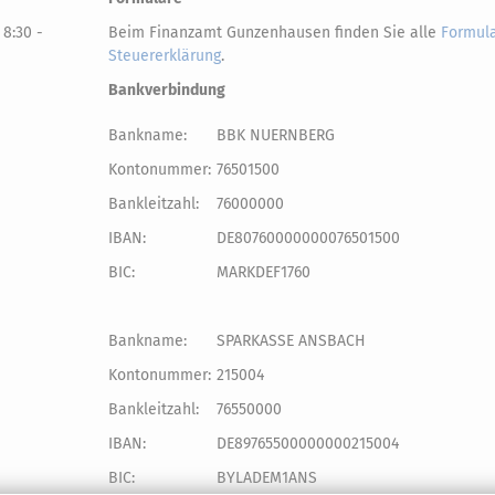
 8:30 -
Beim Finanzamt Gunzenhausen finden Sie alle
Formula
Steuererklärung
.
Bankverbindung
Bankname:
BBK NUERNBERG
Kontonummer:
76501500
Bankleitzahl:
76000000
IBAN:
DE80760000000076501500
BIC:
MARKDEF1760
Bankname:
SPARKASSE ANSBACH
Kontonummer:
215004
Bankleitzahl:
76550000
IBAN:
DE89765500000000215004
BIC:
BYLADEM1ANS