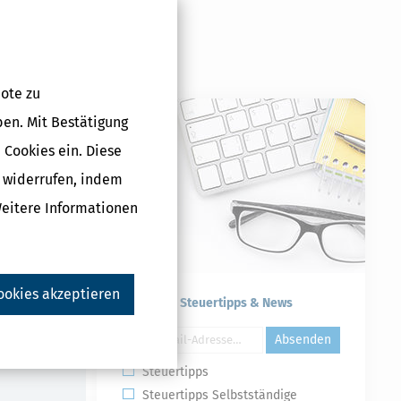
ote zu
ben. Mit Bestätigung
 Cookies ein. Diese
g widerrufen, indem
lus (Steuerjahr
Weitere Informationen
che Lizenz
5 €
ookies akzeptieren
Kostenlose Steuertipps & News
Druckversion
Absenden
Steuertipps
Steuertipps Selbstständige