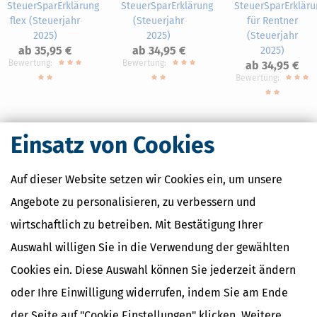
SteuerSparErklärung
SteuerSparErklärung
SteuerSparErkläru
flex (Steuerjahr
(Steuerjahr
für Rentner
2025)
2025)
(Steuerjahr
ab 35,95 €
ab 34,95 €
2025)
Bewertung:
Bewertung:
ab 34,95 €
Bewertung:
Einsatz von Cookies
Auf dieser Website setzen wir Cookies ein, um unsere
Nahe Finanzämter
Angebote zu personalisieren, zu verbessern und
Finanzamt Aalen
wirtschaftlich zu betreiben. Mit Bestätigung Ihrer
Finanzamt Esslingen
Finanzamt Geislingen
Auswahl willigen Sie in die Verwendung der gewählten
Finanzamt Schorndorf
Cookies ein. Diese Auswahl können Sie jederzeit ändern
Finanzamt Schwäbisch Gmünd
oder Ihre Einwilligung widerrufen, indem Sie am Ende
der Seite auf "Cookie Einstellungen" klicken. Weitere