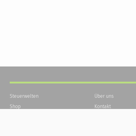
Steuerwelten
Über uns
Shop
Kontakt
Service
Karriere
Newsletter-Anmeldung
Häufige Fragen / F