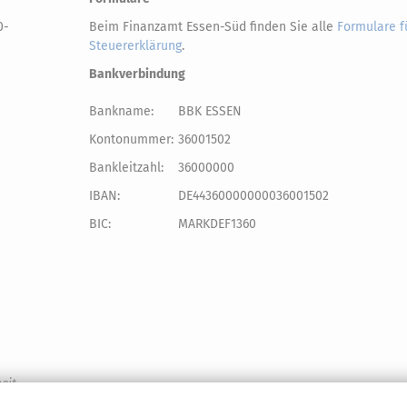
0-
Beim Finanzamt Essen-Süd finden Sie alle
Formulare f
Steuererklärung
.
Bankverbindung
Bankname:
BBK ESSEN
Kontonummer:
36001502
Bankleitzahl:
36000000
IBAN:
DE44360000000036001502
BIC:
MARKDEF1360
eit.