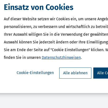
Einsatz von Cookies
Auf dieser Website setzen wir Cookies ein, um unsere Angeb
personalisieren, zu verbessern und wirtschaftlich zu betrei
Ihrer Auswahl willigen Sie in die Verwendung der gewählten
parErklärung flex (Steuerjahr
SteuerSparErklärun
Auswahl können Sie jederzeit ändern oder Ihre Einwilligun
2025)
(Steuerjahr 
ab 35,95 €
ab 34,95
Sie am Ende der Seite auf "Cookie Einstellungen" klicken. 
Bewertung:
Bewertung:
finden Sie in unseren
Datenschutzhinweisen
.
Cookie-Einstellungen
Alle ablehnen
Alle C