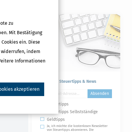
ote zu
ben. Mit Bestätigung
 Cookies ein. Diese
g für Rentner
g widerrufen, indem
2025)
 €
Weitere Informationen
Kostenlose Steuertipps & News
ookies akzeptieren
Druckversion
Absenden
Steuertipps
Steuertipps Selbstständige
Geldtipps
Ja, ich möchte die kostenlosen Newsletter
von Steuertipps abonnieren. Die