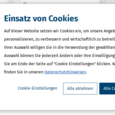
Einsatz von Cookies
rSparErklärung (Steuerjahr
SteuerSparErklärung p
Auf dieser Website setzen wir Cookies ein, um unsere Angeb
2025)
2025) - gewerbli
personalisieren, zu verbessern und wirtschaftlich zu betrei
ab 32,95 €
ab 289,9
Bewertung:
Ihrer Auswahl willigen Sie in die Verwendung der gewählten
Auswahl können Sie jederzeit ändern oder Ihre Einwilligun
Sie am Ende der Seite auf "Cookie Einstellungen" klicken. 
finden Sie in unseren
Datenschutzhinweisen
.
Cookie-Einstellungen
Alle ablehnen
Alle C