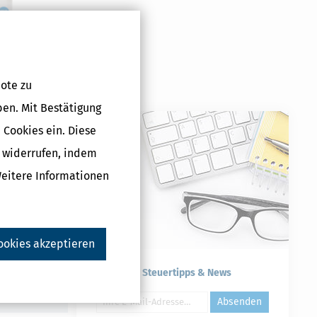
lus (Steuerjahr
ote zu
che Lizenz
ben. Mit Bestätigung
5 €
 Cookies ein. Diese
g widerrufen, indem
Weitere Informationen
Druckversion
ookies akzeptieren
Kostenlose Steuertipps & News
Absenden