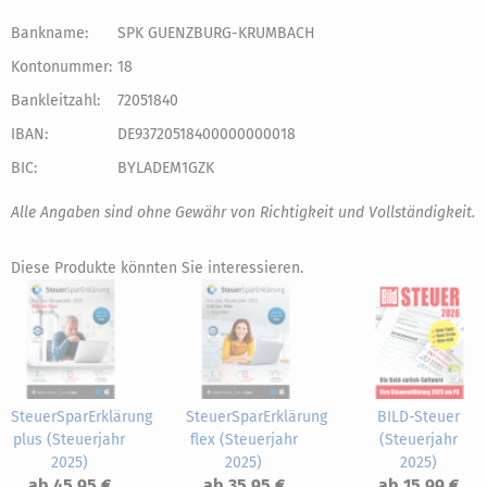
Bankname:
SPK GUENZBURG-KRUMBACH
Kontonummer:
18
Bankleitzahl:
72051840
IBAN:
DE93720518400000000018
BIC:
BYLADEM1GZK
Alle Angaben sind ohne Gewähr von Richtigkeit und Vollständigkeit.
Diese Produkte könnten Sie interessieren.
SteuerSparErklärung
SteuerSparErklärung
BILD-Steuer
plus (Steuerjahr
flex (Steuerjahr
(Steuerjahr
2025)
2025)
2025)
ab 45,95 €
ab 35,95 €
ab 15,99 €