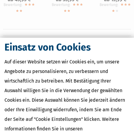
Bewertung:
Bewertung:
Bewertung:
Einsatz von Cookies
Nahe Finanzämter
Auf dieser Website setzen wir Cookies ein, um unsere
Finanzamt Ehingen
Finanzamt Günzburg
Angebote zu personalisieren, zu verbessern und
Finanzamt Heidenheim
Finanzamt Neu-Ulm
wirtschaftlich zu betreiben. Mit Bestätigung Ihrer
Finanzamt Ulm
Auswahl willigen Sie in die Verwendung der gewählten
Cookies ein. Diese Auswahl können Sie jederzeit ändern
oder Ihre Einwilligung widerrufen, indem Sie am Ende
Finanzamtsuche
der Seite auf "Cookie Einstellungen" klicken. Weitere
Suchen
Informationen finden Sie in unseren