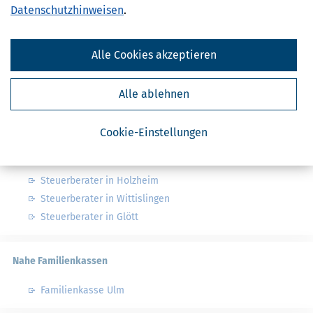
Datenschutzhinweisen
.
Finanzamt - Infos
Finanzämter in Deutschland
Alle Cookies akzeptieren
Finanzämter in Bayern
Alle ablehnen
Nahe Steuerberater
Cookie-Einstellungen
Steuerberater in Lauingen
Steuerberater in Höchstädt an der Donau
Steuerberater in Holzheim
Steuerberater in Wittislingen
Steuerberater in Glött
Nahe Familienkassen
Familienkasse Ulm