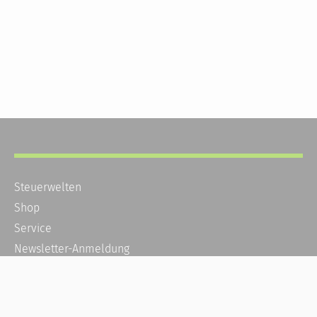
Steuerwelten
Shop
Service
Newsletter-Anmeldung
Alle News
Steuererklärung Online
Referenz