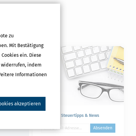
ote zu
ben. Mit Bestätigung
g (Steuerjahr
 Cookies ein. Diese
 €
g widerrufen, indem
Weitere Informationen
Druckversion
ookies akzeptieren
Kostenlose Steuertipps & News
Absenden