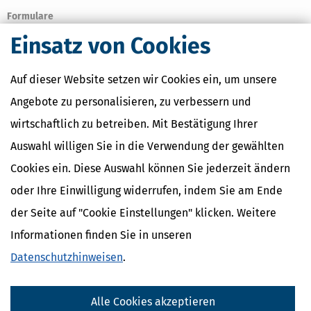
Formulare
Beim Finanzamt Mannheim-Stadt finden Sie alle
Formulare für die
Einsatz von Cookies
Steuererklärung
.
Bankverbindung
Auf dieser Website setzen wir Cookies ein, um unsere
Angebote zu personalisieren, zu verbessern und
Bankname:
BBK KARLSRUHE
wirtschaftlich zu betreiben. Mit Bestätigung Ihrer
Kontonummer:
67001500
Auswahl willigen Sie in die Verwendung der gewählten
Bankleitzahl:
66000000
IBAN:
DE29660000000067001500
Cookies ein. Diese Auswahl können Sie jederzeit ändern
BIC:
MARKDEF1660
oder Ihre Einwilligung widerrufen, indem Sie am Ende
der Seite auf "Cookie Einstellungen" klicken. Weitere
Bankname:
LBBW/BW-BANK STUTTGART
Informationen finden Sie in unseren
Kontonummer:
7496501037
Datenschutzhinweisen
.
Bankleitzahl:
60050101
IBAN:
DE74600501017496501037
Alle Cookies akzeptieren