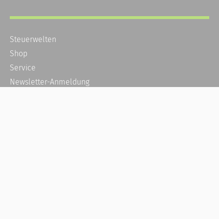
Steuerwelten
Shop
Service
Newsletter-Anmeldung
Alle News
Steuererklärung Online
Referenz
Über uns
Kontakt
Karriere
Häufige Fragen / FAQ
Kundenkonto
Kundenservice und Support