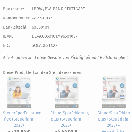
Bankname:
LBBW/BW-BANK STUTTGART
Kontonummer:
7496501037
Bankleitzahl:
60050101
IBAN:
DE74600501017496501037
BIC:
SOLADESTXXX
Alle Angaben sind ohne Gewähr von Richtigkeit und Vollständigkeit.
Diese Produkte könnten Sie interessieren.
SteuerSparErklärung
SteuerSparErklärung
SteuerSparErkläru
flex (Steuerjahr
plus (Steuerjahr
plus (Steuerjahr
2025)
2025)
2025) -
ab 35,95 €
ab 45,95 €
gewerbliche