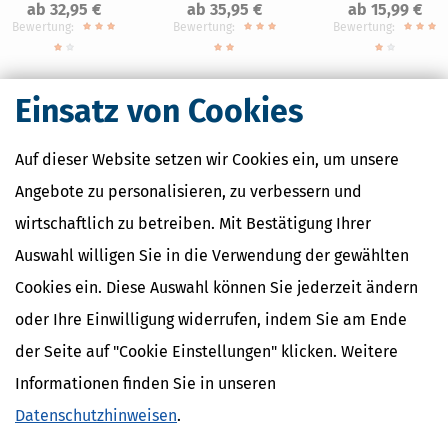
ab 32,95 €
ab 35,95 €
ab 15,99 €
Bewertung:
Bewertung:
Bewertung:
Einsatz von Cookies
Auf dieser Website setzen wir Cookies ein, um unsere
Nahe Finanzämter
Angebote zu personalisieren, zu verbessern und
Finanzamt Hamburg-Altona
wirtschaftlich zu betreiben. Mit Bestätigung Ihrer
Finanzamt Hamburg-Am Tierpark
Auswahl willigen Sie in die Verwendung der gewählten
Finanzamt Hamburg-Barmbek-Uhlenhorst
Finanzamt Hamburg-Eimsbüttel
Cookies ein. Diese Auswahl können Sie jederzeit ändern
Finanzamt Hamburg-Nord
oder Ihre Einwilligung widerrufen, indem Sie am Ende
der Seite auf "Cookie Einstellungen" klicken. Weitere
Informationen finden Sie in unseren
Finanzamtsuche
Datenschutzhinweisen
.
Suchen