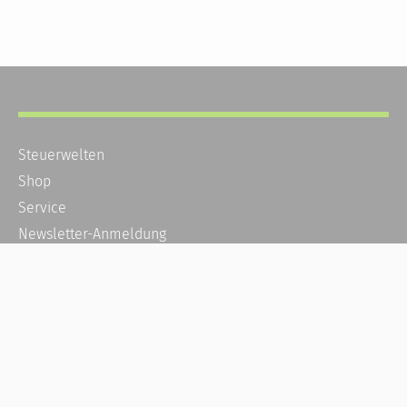
Steuerwelten
Shop
Service
Newsletter-Anmeldung
Alle News
Steuererklärung Online
Referenz
Über uns
Kontakt
Karriere