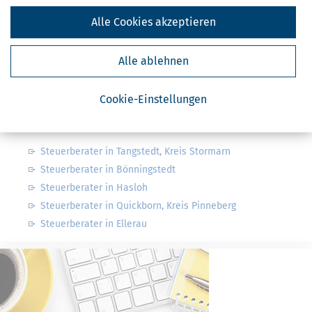
Alle Cookies akzeptieren
Finanzamt - Infos
Alle ablehnen
Finanzämter in Deutschland
Finanzämter in Schleswig-Holstein
Cookie-Einstellungen
Nahe Steuerberater
Steuerberater in Tangstedt, Kreis Stormarn
Steuerberater in Bönningstedt
Steuerberater in Hasloh
Steuerberater in Quickborn, Kreis Pinneberg
Steuerberater in Ellerau