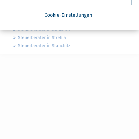
Nahe Steuerberater
Steuerberater in Zeithain
Cookie-Einstellungen
Steuerberater in Glaubitz
Steuerberater in Nünchritz
Steuerberater in Strehla
Steuerberater in Stauchitz