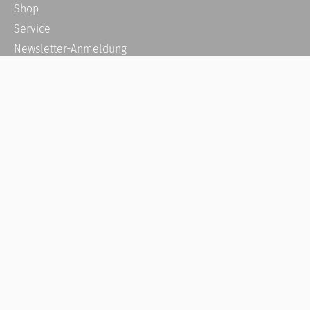
Shop
Service
Newsletter-Anmeldung
Alle News
Steuererklärung Online
Referenz
Über uns
Kontakt
Karriere
Häufige Fragen / FAQ
Kundenkonto
Kundenservice und Support
Vertrag widerrufen
Impressum