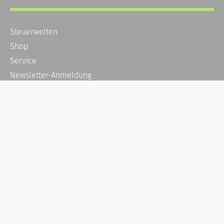
Steuerwelten
Shop
Service
Newsletter-Anmeldung
Alle News
Steuererklärung Online
Referenz
Über uns
Kontakt
Karriere
Häufige Fragen / FAQ
Kundenkonto
Kundenservice und Support