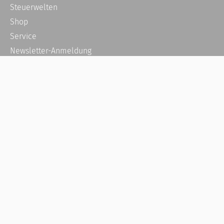
Steuerwelten
Shop
Service
Newsletter-Anmeldung
Alle News
Steuererklärung Online
Referenz
Über uns
Kontakt
Karriere
Häufige Fragen / FAQ
Kundenkonto
Kundenservice und Support
Vertrag widerrufen