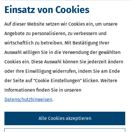
Einsatz von Cookies
Familienkassen in Nordrhein-Westfalen
Familienkassen in Rheinland-Pfalz
Familienkassen in Saarland
Auf dieser Website setzen wir Cookies ein, um unsere
Familienkassen in Sachsen
Angebote zu personalisieren, zu verbessern und
Familienkassen in Sachsen-Anhalt
wirtschaftlich zu betreiben. Mit Bestätigung Ihrer
Familienkassen in Schleswig-Holstein
Auswahl willigen Sie in die Verwendung der gewählten
Familienkassen in Thüringen
Cookies ein. Diese Auswahl können Sie jederzeit ändern
oder Ihre Einwilligung widerrufen, indem Sie am Ende
der Seite auf "Cookie Einstellungen" klicken. Weitere
Informationen finden Sie in unseren
Datenschutzhinweisen
.
Alle Cookies akzeptieren