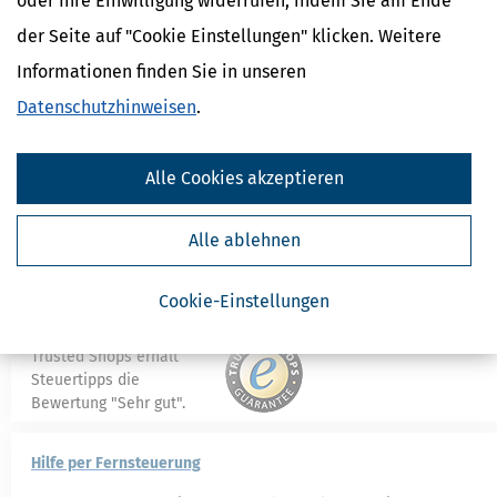
oder Ihre Einwilligung widerrufen, indem Sie am Ende
per unverschlüsselter E-Mail mit Ihnen erfolgt. Möchten Sie
der Seite auf "Cookie Einstellungen" klicken. Weitere
dies nicht, bitten wir Sie Ihre Anliegen telefonisch mit dem
Kundenservice zu klären und diesen explizit darauf
Informationen finden Sie in unseren
hinzuweisen, dass Sie keine E-Mail Kommunikation wünschen.
Datenschutzhinweisen
.
Nachricht senden
Alle Cookies akzeptieren
Alle ablehnen
Bei uns erwartet Sie ausgezeichneter Kundenservice
Cookie-Einstellungen
Beim Bewertungsdienst
Trusted Shops erhält
Steuertipps die
Bewertung "Sehr gut".
Hilfe per Fernsteuerung