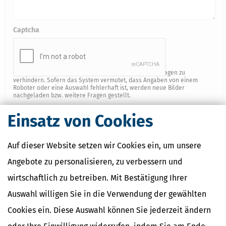
Captcha
Mit dem Captcha von Google versuchen wir Spam-Anfragen zu
verhindern. Sofern das System vermutet, dass Angaben von einem
Roboter oder eine Auswahl fehlerhaft ist, werden neue Bilder
nachgeladen bzw. weitere Fragen gestellt.
Pflichtfelder sind
fett markiert
- Diese Felder müssen vor dem
Einsatz von Cookies
Versenden ausgefüllt werden.
Auf dieser Website setzen wir Cookies ein, um unsere
Ihre Anfrage wird von unserem technischem Dienstleister und
Angebote zu personalisieren, zu verbessern und
Auftragsverarbeiter, der Implenity GmbH (www.implenity.com),
bearbeitet. Sie willigen ein, dass wir Ihre Kontaktdaten und
wirtschaftlich zu betreiben. Mit Bestätigung Ihrer
die im Kontaktformular eingegebenen Daten ausschließlich
Auswahl willigen Sie in die Verwendung der gewählten
zum Zwecke der Bearbeitung Ihrer Anfrage an die Implenity
GmbH weitergegeben. Mit Bestätigung dieses Hinweises
Cookies ein. Diese Auswahl können Sie jederzeit ändern
erklären Sie sich damit einverstanden, dass die von Ihnen
eingegebenen Informationen und die weitere Kommunikation